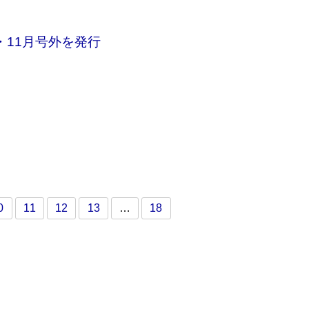
・11月号外を発行
0
11
12
13
…
18